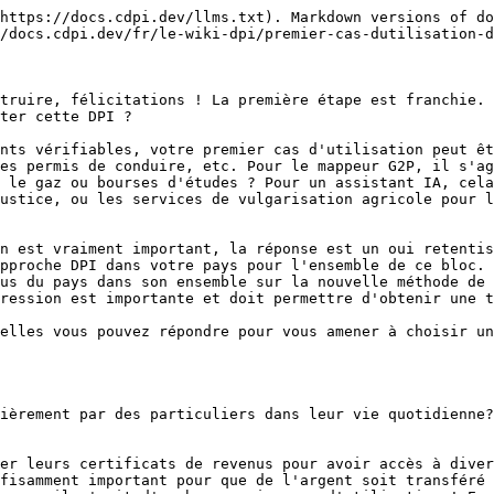
https://docs.cdpi.dev/llms.txt). Markdown versions of do
/docs.cdpi.dev/fr/le-wiki-dpi/premier-cas-dutilisation-d
truire, félicitations ! La première étape est franchie. 
ter cette DPI ?

nts vérifiables, votre premier cas d'utilisation peut êt
es permis de conduire, etc. Pour le mappeur G2P, il s'ag
 le gaz ou bourses d'études ? Pour un assistant IA, cela
ustice, ou les services de vulgarisation agricole pour l
n est vraiment important, la réponse est un oui retentis
pproche DPI dans votre pays pour l'ensemble de ce bloc. 
us du pays dans son ensemble sur la nouvelle méthode de 
ression est importante et doit permettre d'obtenir une t
elles vous pouvez répondre pour vous amener à choisir un
ièrement par des particuliers dans leur vie quotidienne
er leurs certificats de revenus pour avoir accès à diver
fisamment important pour que de l'argent soit transféré 