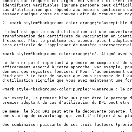
comptes sur lesquels cet argent est versé ? Si c'est le
identifiants vérifiables (qu'une personne peut difficil
cas d'utilisation qui réponde aux besoins quotidiens du
essayer quelque chose de nouveau afin de trouver un moy
2. <mark style="background-color:orange;">Susceptible d
L'idéal est que le cas d'utilisation ait une couverture
transformation des certificats de vaccination en identi
l'essence. Plus le problème est étendu, plus l'adoption
sera difficile de l'appliquer de manière intersectoriel
<mark style="background-color:orange;">3. Aligné avec s
Le dernier point important à prendre en compte est de s
efficacement associé à cette approche. Par exemple, pou
données des registres fonciers ? Pour l'acheminement du
étudiants ? Le fait de savoir que vous disposez de l'au
d'utilisation signifie que vous avez maintenant une for
<mark style="background-color:purple;">Remarque : le pr
Par exemple, le premier bloc DPI peut être le partage d
premier adoptant du cas d'utilisation du DPI peut être 
De même, le bloc DPI peut être la découverte ouverte, l
une startup de covoiturage qui veut l'intégrer à sa pla
Une combinaison puissante de ces trois facteurs (premie