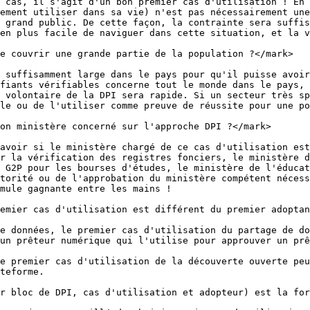
 cas, il s'agit d'un bon premier cas d'utilisation ! En 
ement utiliser dans sa vie) n'est pas nécessairement une
 grand public. De cette façon, la contrainte sera suffis
en plus facile de naviguer dans cette situation, et la v
e couvrir une grande partie de la population ?</mark>

 suffisamment large dans le pays pour qu'il puisse avoir
fiants vérifiables concerne tout le monde dans le pays, 
 volontaire de la DPI sera rapide. Si un secteur très sp
le ou de l'utiliser comme preuve de réussite pour une po
on ministère concerné sur l'approche DPI ?</mark>

avoir si le ministère chargé de ce cas d'utilisation est
r la vérification des registres fonciers, le ministère d
 G2P pour les bourses d'études, le ministère de l'éducat
torité ou de l'approbation du ministère compétent nécess
mule gagnante entre les mains !

emier cas d'utilisation est différent du premier adoptan
e données, le premier cas d'utilisation du partage de do
un prêteur numérique qui l'utilise pour approuver un prê
e premier cas d'utilisation de la découverte ouverte peu
teforme.

r bloc de DPI, cas d'utilisation et adopteur) est la for